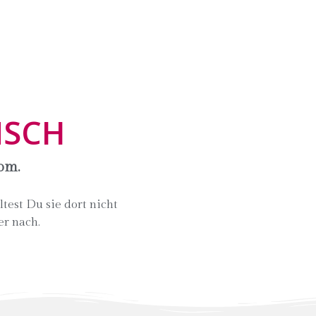
NSCH
om.
test Du sie dort nicht
er nach.